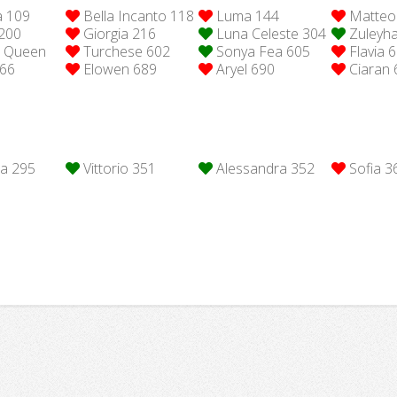
 109
Bella Incanto 118
Luma 144
Matteo
200
Giorgia 216
Luna Celeste 304
Zuleyha
a Queen
Turchese 602
Sonya Fea 605
Flavia 
66
Elowen 689
Aryel 690
Ciaran 
ia 295
Vittorio 351
Alessandra 352
Sofia 3