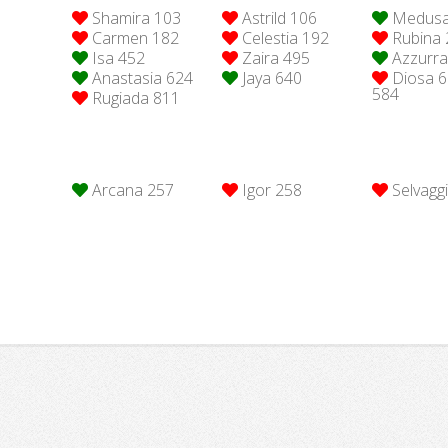
Shamira 103
Astrild 106
Medusa
Carmen 182
Celestia 192
Rubina 
Isa 452
Zaira 495
Azzurr
Anastasia 624
Jaya 640
Diosa 6
584
Rugiada 811
Cartomanzia Amore
Arcana 257
Igor 258
Selvagg