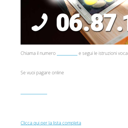
Chiama il numero
06871613
e segui le istruzioni voca
Se vuoi pagare online
CLICCA QUI
Le Cartomanti degli Angeli
Clicca qui per la lista completa