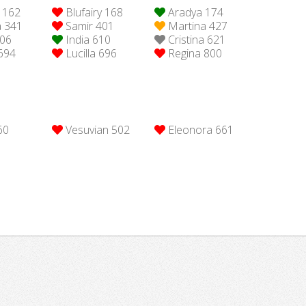
 162
Blufairy 168
Aradya 174
 341
Samir 401
Martina 427
606
India 610
Cristina 621
694
Lucilla 696
Regina 800
60
Vesuvian 502
Eleonora 661